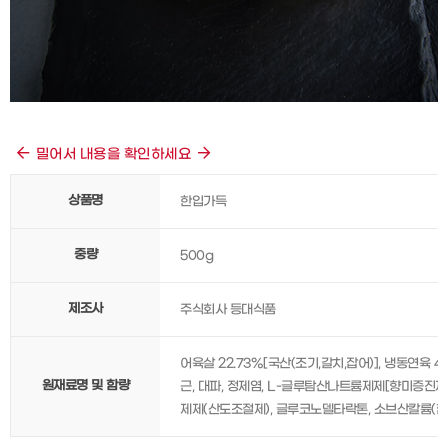
밀어서 내용을 확인하세요
상품명
한입가득
중량
500g
제조사
주식회사 등대식품
어육살 22.73%[국산(조기,갈치,잡어)], 냉동연육 
원재료명 및 함량
근, 대파, 정제염, L-글루탐산나트륨제제[향미증진제
제제(산도조절제), 글루코노델타락톤, 소브산칼륨(합