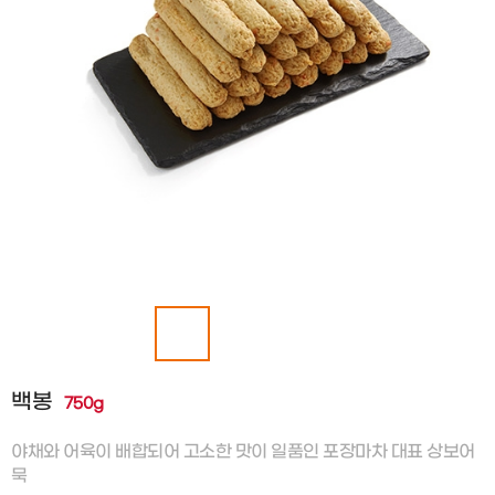
백봉
750g
야채와 어육이 배합되어 고소한 맛이 일품인 포장마차 대표 상보어
묵