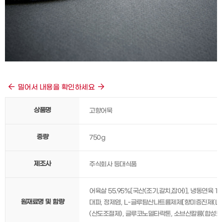
밀어서 내용을 확인하세요
상품명
고향어묵
중량
750g
제조사
주식회사 등대식품
어육살 55.95%[국산(조기,갈치,잡어)], 냉동연육 
원재료명 및 함량
대파, 정제염, L-글루탐산나트륨제제[향미증진제(L-
(산도조절제), 글루코노델타락톤, 소브산칼륨(합성보