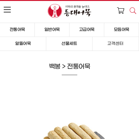
전통어묵
일반어묵
고급어묵
모듬어묵
알뜰어묵
선물세트
고객센터
백봉 > 전통어묵