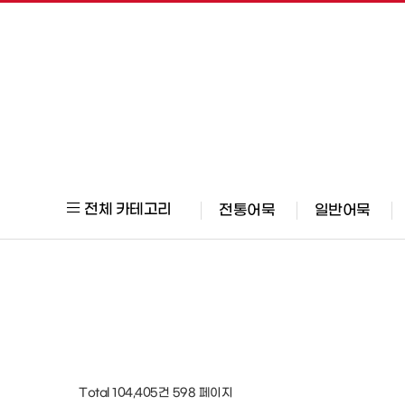
전체 카테고리
전통어묵
일반어묵
Total 104,405건
598 페이지