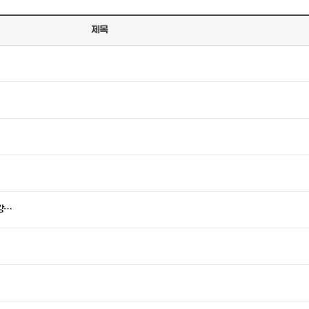
제목
강…
…