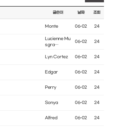
글쓴이
날짜
조회
Monte
06-02
24
Lucienne Mu
06-02
24
sgra…
Lyn Cortez
06-02
24
Edgar
06-02
24
Perry
06-02
24
Sonya
06-02
24
Alfred
06-02
24