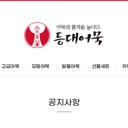
고급어묵
모듬어묵
알뜰어묵
선물세트
커
공지사항