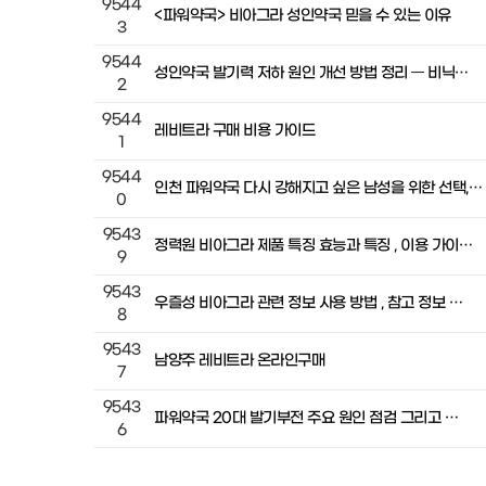
9544
<파워약국> 비아그라 성인약국 믿을 수 있는 이유
3
9544
성인약국 발기력 저하 원인 개선 방법 정리 — 비닉…
2
9544
레비트라 구매 비용 가이드
1
9544
인천 파워약국 다시 강해지고 싶은 남성을 위한 선택,…
0
9543
정력원 비아그라 제품 특징 효능과 특징 , 이용 가이…
9
9543
우즐성 비아그라 관련 정보 사용 방법 , 참고 정보 …
8
9543
남양주 레비트라 온라인구매
7
9543
파워약국 20대 발기부전 주요 원인 점검 그리고 …
6