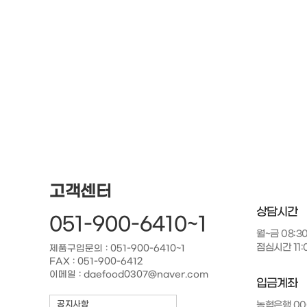
처음
이전
다음
맨끝
고객센터
상담시간
051-900-6410~1
월~금 08:3
점심시간 11:0
제품구입문의 : 051-900-6410~1
FAX : 051-900-6412
이메일 : daefood0307@naver.com
입금계좌
공지사항
농협은행 000