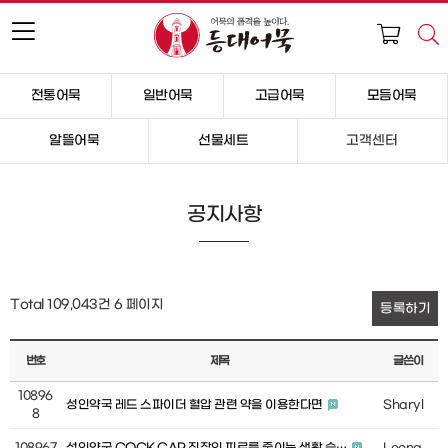
전통어묵
일반어묵
고급어묵
모듬어묵
알뜰어묵
선물세트
고객센터
공지사항
Total 109,043건
6 페이지
등록하기
번호
제목
글쓴이
10896
성인약국 레드 스파이더 혈압 관련 약을 이용한다면
Sharyl
8