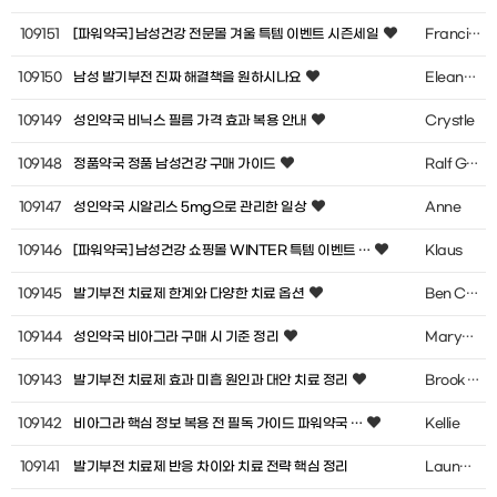
109151
[파워약국] 남성건강 전문몰 겨울 특템 이벤트 시즌세일
Francisco
109150
남성 발기부전 진짜 해결책을 원하시나요
Eleanore Prieto
109149
성인약국 비닉스 필름 가격 효과 복용 안내
Crystle
109148
정품약국 정품 남성건강 구매 가이드
Ralf Gritton
109147
성인약국 시알리스 5mg으로 관리한 일상
Anne
109146
[파워약국] 남성건강 쇼핑몰 WINTER 특템 이벤트 …
Klaus
109145
발기부전 치료제 한계와 다양한 치료 옵션
Ben Chance
109144
성인약국 비아그라 구매 시 기준 정리
Maryanne
109143
발기부전 치료제 효과 미흡 원인과 대안 치료 정리
Brook Hawdon
109142
비아그라 핵심 정보 복용 전 필독 가이드 파워약국 …
Kellie
109141
발기부전 치료제 반응 차이와 치료 전략 핵심 정리
Launa Greenhalg…