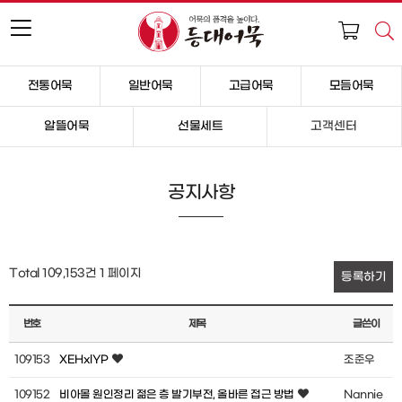
전통어묵
일반어묵
고급어묵
모듬어묵
알뜰어묵
선물세트
고객센터
공지사항
Total 109,153건
1 페이지
등록하기
번호
제목
글쓴이
109153
XEHxlYP
조준우
109152
비아몰 원인정리 젊은 층 발기부전, 올바른 접근 방법
Nannie