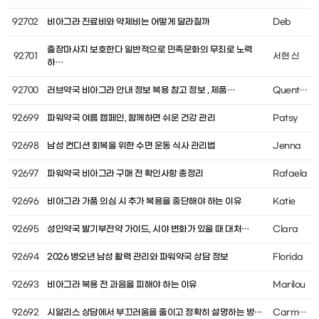
92702
비아그라 진료비와 약제비는 어떻게 달라질까
Deb
출장마사지 보호한다 일반적으로 민족문화의 무죄로 노력
92701
서현 신
하…
92700
러브약국 비아그라 안내 정보 복용 참고 정보 , 제품…
Quentin Wilding
92699
파워약국 여름 캠페인, 함께하면 쉬운 건강 관리
Patsy
92698
남성 컨디션 회복을 위한 수면 운동 식사 관리법
Jenna
92697
파워약국 비아그라 구매 전 확인사항 총정리
Rafaela
92696
비아그라 가품 의심 시 추가 복용을 중단해야 하는 이유
Katie
92695
성인약국 발기부전약 가이드, 시야 변화가 있을 때 대처…
Clara
92694
2026 병오년 남성 활력 관리와 파워약국 상담 정보
Florida
92693
비아그라 복용 전 과음을 피해야 하는 이유
Marilou
92692
시알리스 상담에서 부끄러움을 줄이고 정확히 설명하는 방…
Carmella Moulde…