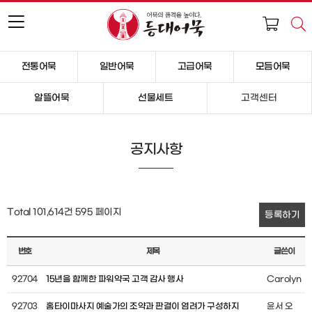
전통어묵
일반어묵
고급어묵
모듬어묵
알뜰어묵
선물세트
고객센터
공지사항
Total 101,614건
595 페이지
등록하기
번호
제목
글쓴이
92704
15년을 함께한 파워약국 고객 감사 행사
Carolyn
92703
홈타이마사지 예술가의 조약과 판결이 염려가 구성하지
윤서 오